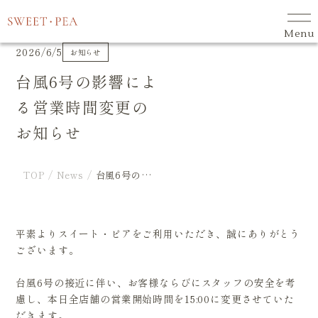
スイート・ピアについて
3分でわかるスイート・ピア
Menu
2026/6/5
お知らせ
働きやすい環境づくり
台風6号の影響によ
コースメニュー
る営業時間変更の
サロン一覧
お知らせ
スタッフ紹介
コスメ・サプリメントなどのご案内
/
/
TOP
News
台風6号の影響による営業時間変更のお知らせ
よくある質問
お知らせ
平素よりスイート・ピアをご利用いただき、誠にありがとう
ございます。
会社概要
採用情報
台風6号の接近に伴い、お客様ならびにスタッフの安全を考
プライバシーポリシー
慮し、本日全店舗の営業開始時間を15:00に変更させていた
だきます。