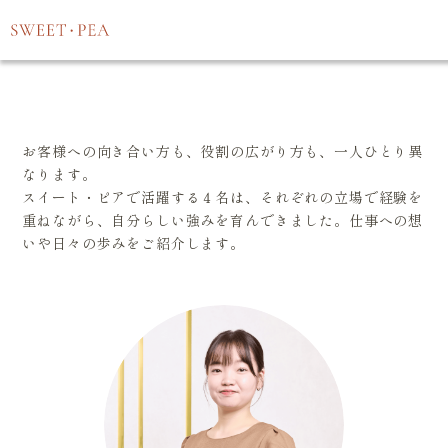
Staff
スイート・ピアについて
3分でわかるスイート・ピア
スタッフ紹介
働きやすい環境づくり
/
TOP
Staff
コースメニュー
お客様への向き合い方も、役割の広がり方も、一人ひとり異
サロン一覧
なります。
スイート・ピアで活躍する４名は、それぞれの立場で経験を
スタッフ紹介
重ねながら、
自分らしい強みを育んできました。仕事への想
いや日々の歩みをご紹介します。
コスメ・サプリメントなどのご案内
よくある質問
お知らせ
会社概要
採用情報
プライバシーポリシー